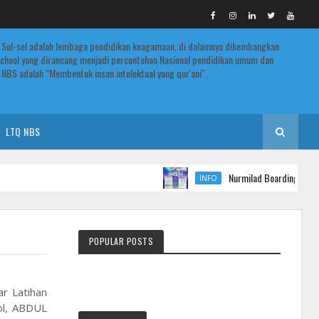
 Sul-sel adalah lembaga pendidikan keagamaan, di dalamnya dikembangkan
chool yang dirancang menjadi percontohan Nasional pendidikan umum dan
NBS adalah "Membentuk insan intelektual yang qur'ani".
LTQ NBS
Nurmilad Boarding School Buka 
INFO
POPULAR POSTS
r Latihan
ol, ABDUL