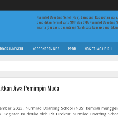
Nurmilad Boarding Schol (NBS), Lempong, Kabupaten Wajo,
pendidikan formal yaitu SMP dan SMA Nurmilad Boarding S
agama (berbasis pesantren). Salah satu konsep pendidikan 
ROGRAM/ESKUL
KOPPONTREN NBS
PPDB
NBS TELAGA BIRU
itkan Jiwa Pemimpin Muda
mber 2023, Nurmilad Boarding School (NBS) kembali menggela
 Kegiatan ini dibuka oleh Plt Direktur Nurmilad Boarding Scho