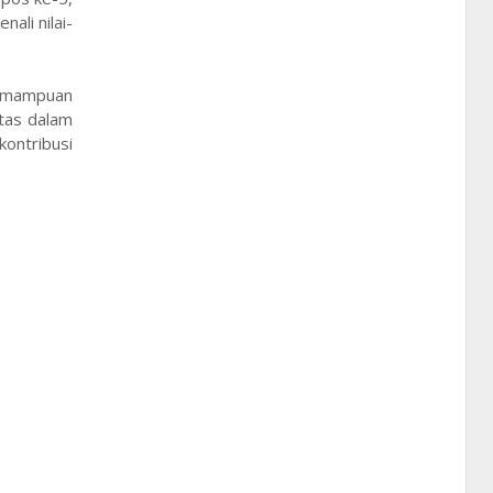
ali nilai-
emampuan
tas dalam
ontribusi