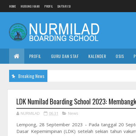
HOME
HUBUNGI KAMI
PROFIL
DAFTAR ISI
PROFIL
GURU DAN STAF
KALENDER
OSIS
P
Breaking News
LDK Numilad Boarding School 2023: Membangk
NURMILAD
06.31
News
Lempong, 28 September 2023 - Pada tanggal 20 Septe
Dasar Kepemimpinan (LDK) setelah sekian tahun vakum.