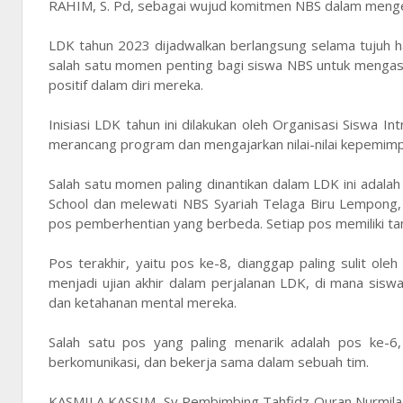
RAHIM, S. Pd, sebagai wujud komitmen NBS dalam menge
LDK tahun 2023 dijadwalkan berlangsung selama tujuh ha
salah satu momen penting bagi siswa NBS untuk menga
positif dalam diri mereka.
Inisiasi LDK tahun ini dilakukan oleh Organisasi Siswa 
merancang program dan mengajarkan nilai-nilai kepemim
Salah satu momen paling dinantikan dalam LDK ini adala
School dan melewati NBS Syariah Telaga Biru Lempong, h
pos pemberhentian yang berbeda. Setiap pos memiliki t
Pos terakhir, yaitu pos ke-8, dianggap paling sulit ol
menjadi ujian akhir dalam perjalanan LDK, di mana sis
dan ketahanan mental mereka.
Salah satu pos yang paling menarik adalah pos ke-
berkomunikasi, dan bekerja sama dalam sebuah tim.
KASMILA KASSIM, Sy Pembimbing Tahfidz Quran Nurmilad 