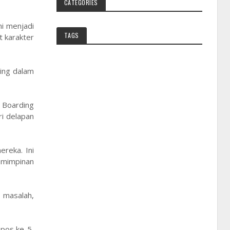
CATEGORIES
ni menjadi
TAGS
 karakter
ting dalam
d Boarding
ri delapan
ereka. Ini
emimpinan
 masalah,
 pos ke-5,