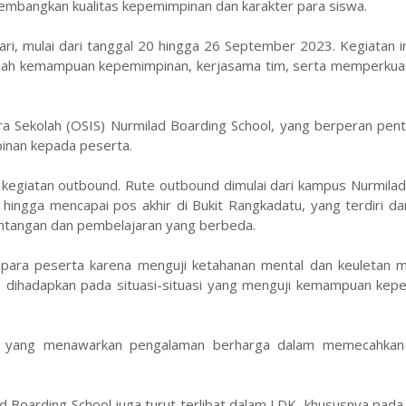
mbangkan kualitas kepemimpinan dan karakter para siswa.
ri, mulai dari tanggal 20 hingga 26 September 2023. Kegiatan i
sah kemampuan kepemimpinan, kerjasama tim, serta memperkuat
Intra Sekolah (OSIS) Nurmilad Boarding School, yang berperan pen
pinan kepada peserta.
h kegiatan outbound. Rute outbound dimulai dari kampus Nurmila
ingga mencapai pos akhir di Bukit Rangkadatu, yang terdiri da
antangan dan pembelajaran yang berbeda.
eh para peserta karena menguji ketahanan mental dan keuletan m
wa dihadapkan pada situasi-situasi yang menguji kemampuan kep
6, yang menawarkan pengalaman berharga dalam memecahkan
Boarding School juga turut terlibat dalam LDK, khususnya pada