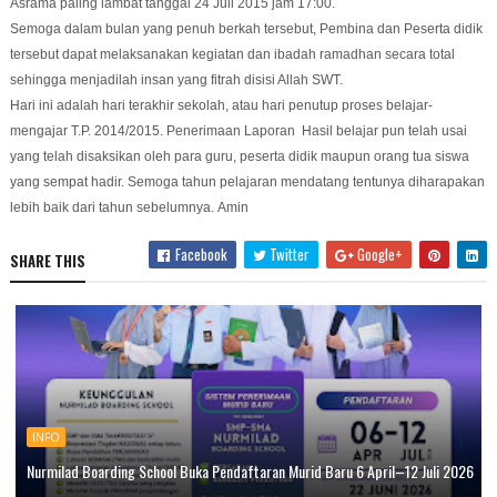
Asrama paling lambat tanggal 24 Juli 2015 jam 17:00.
Semoga dalam bulan yang penuh berkah tersebut, Pembina dan Peserta didik
tersebut dapat melaksanakan kegiatan dan ibadah ramadhan secara total
sehingga menjadilah insan yang fitrah disisi Allah SWT.
Hari ini adalah hari terakhir sekolah, atau hari penutup proses belajar-
mengajar T.P. 2014/2015. Penerimaan Laporan Hasil belajar pun telah usai
yang telah disaksikan oleh para guru, peserta didik maupun orang tua siswa
yang sempat hadir. Semoga tahun pelajaran mendatang tentunya diharapakan
lebih baik dari tahun sebelumnya.
Amin
Facebook
Twitter
Google+
SHARE THIS
INFO
Nurmilad Boarding School Buka Pendaftaran Murid Baru 6 April–12 Juli 2026