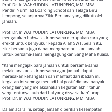
Prof. Dr. Ir. WAHYUDDIN LATUNRENG, MM, MBA, 
Pendiri Nurmilad Boarding School dan Telaga Biru 
Lempong, selanjurnya 
Z
ik
ir
 Bers
ama
 y
ang
 di
ik
uti
 o
le
h
j
ama
ah
.
Prof. Dr. Ir. WAHYUDDIN LATUNRENG, MM, MBA 
men
gat
ak
an
 b
ah
wa
 z
ik
ir
 b
ers
ama
 mer
up
ak
an
 car
a
 y
ang
e
f
ek
tif
 unt
uk
 b
ers
y
uk
ur
 ke
p
ada
 Allah
 SW
T
.
 Sel
ain
 it
u
,
z
ik
ir
 b
ers
ama
 j
uga
 d
ap
at
 men
gh
arm
on
isk
an
 j
ama
ah
unt
uk
 b
ers
ama
-
sama
 men
g
ag
ung
kan
 Sang
 Mah
a
 Ku
asa
.
“
K
ami
 men
g
aj
ak
 para
 j
ama
ah
 unt
uk
 b
ers
ama
-
sama
mel
aks
an
ak
an
 z
ik
ir
 b
ers
ama
 ag
ar
 j
ama
ah
 d
ap
at
mer
as
ak
an
 ke
hang
atan
 dan
 man
fa
at
 d
ari
 ib
ad
ah
 in
i
, 
kegiatan ini semoga menjadi hal postif dimana banyak 
orang lain yang melaksanakan kegiatan akhir tahun 
yang tentunya jauh dari hal yang disyariatkan
”
 u
cap
Prof. Dr. Ir. WAHYUDDIN LATUNRENG, MM, MBA
.
D
alam
 ac
ara
 in
i
,
 set
i
ap
 j
ama
ah
 d
iber
ikan
 k
es
em
pat
an