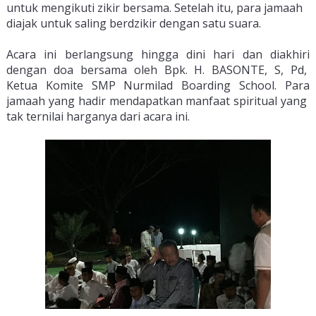
unt
uk
 men
g
ik
uti
 z
ik
ir
 b
ers
ama
.
 Set
el
ah
 it
u
,
 para
 j
ama
ah
d
ia
j
ak
 unt
uk
 sal
ing
 ber
d
zik
ir
 den
gan
 sat
u
 su
ara
.
Ac
ara
 in
i
 ber
lang
sung
 h
ing
ga
 d
ini
 h
ari
 dan
 di
akh
iri
den
gan
 do
a
 b
ers
ama oleh Bpk. H. BASONTE, S, Pd, 
Ketua Komite SMP Nurmilad Boarding School
.
 Par
a
j
ama
ah
 y
ang
 had
ir
 mend
ap
at
kan
 man
fa
at
 spiritual
 y
ang
t
ak
 ter
nil
ai
 h
arg
anya
 d
ari
 ac
ara
 in
i
.