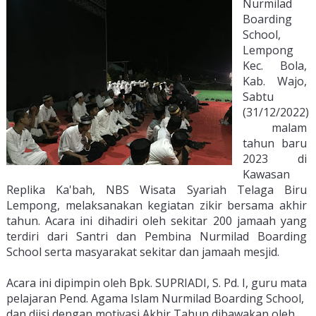
Nurmilad 
Boarding 
School, 
Lempong 
Kec. Bola, 
Kab. Wajo, 
Sabtu 
(
31
/
12/2022
)
 mal
am 
tahun baru 
2023 di 
Kawasan 
Replika Ka'bah, NBS Wisata Syariah Telaga Biru 
Lempong, melaksanakan kegiatan zikir bersama akhir 
tahun
.
 Ac
ara
 in
i
 di
had
iri
 o
le
h
 se
k
itar
 200 
j
ama
ah
 y
ang 
terdiri dari Santri dan Pembina Nurmilad Boarding 
School serta masyarakat sekitar dan jamaah mesjid.
Ac
ara
 in
i
 dip
imp
in
 o
le
h
 Bpk. SUPRIADI, S. Pd. I, guru mata 
pelajaran Pend. Agama Islam Nurmilad Boarding School
,
dan
 di
isi
 den
gan
 motivasi Akhir Tahun 
d
ib
aw
ak
an
 o
le
h