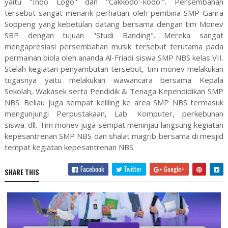
yaitu "Indo Logo" dan "Cakkodo'-kodo'". Persembahan
tersebut sangat menarik perhatian oleh pembina SMP Ganra
Soppeng yang kebetulan datang bersama dengan tim Monev
SBP dengan tujuan "Studi Banding". Mereka sangat
mengapresiasi persembahan musik tersebut terutama pada
permainan biola oleh ananda Al-Friadi siswa SMP NBS kelas VII.
Stelah kegiatan penyambutan tersebut, tim monev melakukan
tugasnya yaitu melakukan wawancara bersama Kepala
Sekolah, Wakasek serta Pendidik & Tenaga Kependidikan SMP
NBS. Beliau juga sempat keliling ke area SMP NBS termasuk
mengunjungi Perpustakaan, Lab. Komputer, perkebunan
siswa. dll. Tim monev juga sempat meninjau langsung kegiatan
kepesantrenan SMP NBS dan shalat magrib bersama di mesjid
tempat kegiatan kepesantrenan NBS.
Facebook
Twitter
Google+
SHARE THIS