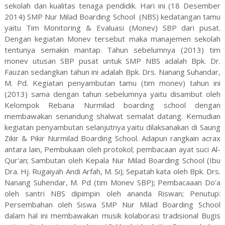
sekolah dan kualitas tenaga pendidik. Hari ini (18 Desember
2014) SMP Nur Milad Boarding School (NBS) kedatangan tamu
yaitu Tim Monitoring & Evaluasi (Monev) SBP dari pusat.
Dengan kegiatan Monev tersebut maka manajemen sekolah
tentunya semakin mantap. Tahun sebelumnya (2013) tim
monev utusan SBP pusat untuk SMP NBS adalah Bpk. Dr.
Fauzan sedangkan tahun ini adalah Bpk. Drs. Nanang Suhandar,
M. Pd. Kegiatan penyambutan tamu (tim monev) tahun ini
(2013) sama dengan tahun sebelumnya yaitu disambut oleh
Kelompok Rebana Nurmilad boarding school dengan
membawakan senandung shalwat semalat datang. Kemudian
kegiatan penyambutan selanjutnya yaitu dilaksanakan di Saung
Zikir & Pikir Nurmilad Boarding School. Adapun rangkain acrax
antara lain, Pembukaan oleh protokol; pembacaan ayat suci Al-
Qur'an; Sambutan oleh Kepala Nur Milad Boarding School (Ibu
Dra. Hj. Rugaiyah Andi Arfah, M. Si); Sepatah kata oleh Bpk. Drs.
Nanang Suhendar, M. Pd (tim Monev SBP); Pembacaaan Do'a
oleh santri NBS dipimpin oleh ananda Riswan; Penutup:
Persembahan oleh Siswa SMP Nur Milad Boarding School
dalam hal ini membawakan musik kolaborasi tradisional Bugis