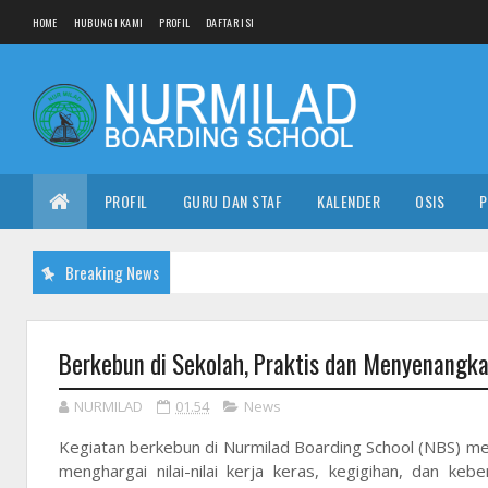
HOME
HUBUNGI KAMI
PROFIL
DAFTAR ISI
PROFIL
GURU DAN STAF
KALENDER
OSIS
P
Breaking News
Berkebun di Sekolah, Praktis dan Menyenangk
NURMILAD
01.54
News
Kegiatan berkebun di Nurmilad Boarding School (NBS) me
menghargai nilai-nilai kerja keras, kegigihan, dan ke