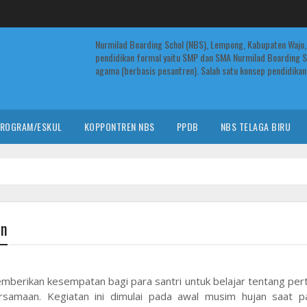
Nurmilad Boarding Schol (NBS), Lempong, Kabupaten Wajo,
pendidikan formal yaitu SMP dan SMA Nurmilad Boarding S
agama (berbasis pesantren). Salah satu konsep pendidikan 
ROGRAM/ESKUL
KOPPONTREN NBS
PPDB
NBS TELAGA BIRU
an
mberikan kesempatan bagi para santri untuk belajar tentang per
bersamaan. Kegiatan ini dimulai pada awal musim hujan saat pa