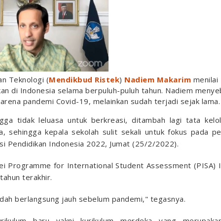
an Teknologi (
Mendikbud Ristek
)
Nadiem Makarim
menilai
kan di Indonesia selama berpuluh-puluh tahun. Nadiem menye
karena pandemi Covid-19, melainkan sudah terjadi sejak lama.
gga tidak leluasa untuk berkreasi, ditambah lagi tata kelo
a, sehingga kepala sekolah sulit sekali untuk fokus pada 
i Pendidikan Indonesia 2022, Jumat (25/2/2022).
urvei Programme for International Student Assessment (PISA) 
tahun terakhir.
udah berlangsung jauh sebelum pandemi," tegasnya.
rikulum baru yakni kurikulum merdeka yang merupaka