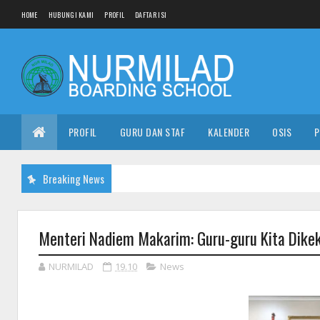
HOME
HUBUNGI KAMI
PROFIL
DAFTAR ISI
PROFIL
GURU DAN STAF
KALENDER
OSIS
P
Breaking News
Menteri Nadiem Makarim: Guru-guru Kita Dikek
NURMILAD
19.10
News