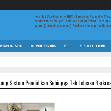
Nurmilad Boarding Schol (NBS), Lempong, Kabupaten Wajo,
pendidikan formal yaitu SMP dan SMA Nurmilad Boarding S
agama (berbasis pesantren). Salah satu konsep pendidikan 
ROGRAM/ESKUL
KOPPONTREN NBS
PPDB
NBS TELAGA BIRU
ang Sistem Pendidikan Sehingga Tak Leluasa Berkrea