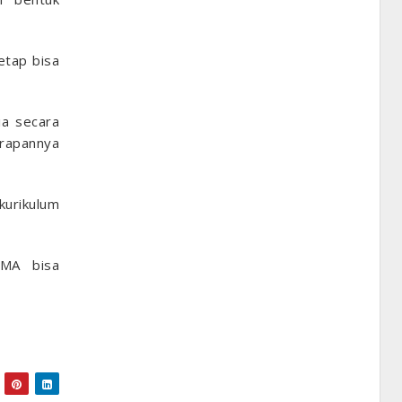
etap bisa
ia secara
erapannya
urikulum
SMA bisa