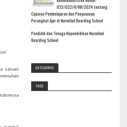
Kemdikbudristek Nomor:
032/032/H/KR/2024 tentang
Capaian Pembelajaran dan Penyusunan
Perangkat Ajar di Nurmilad Boarding School
Pendidik dan Tenaga Kependidikan Nurmilad
Boarding School
but
CATEGORIES
la satuan
pemenuhan
TAGS
Indonesia
n bentuk