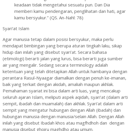
keadaan tidak mengetahui sesuatu pun. Dan Dia
memberi kamu pendengaran, penglihatan dan hati, agar
kamu bersyukur.” (QS. An-Nahl: 78)
Syari’at Islam
Agar manusia tetap dalam posisi bersyukur, maka perlu
mendapat bimbingan yang berupa aturan tingkah laku, sikap
hidup dan inilah yang disebut syari’at. Secara bahasa
(etimologi) berarti jalan yang lurus, bisa berarti juga sumber
air yang mengalir. Sedang secara terminology adalah
ketentuan yang telah ditetapkan Allah untuk hambanya dengan
perantara Rasul-Nyaagar diamalkan dengan penuh ke-imanan,
baik yang terkait dengan akidah, amaliah maupun akhlak.
Pemahaman syariat ini bisa dalam arti luas, yang mencakup
seluruh ajaran Islam, meliputi aspek aqidah, syari’at (dalam arti
sempit, ibadah dan muamalah) dan akhlak. Syari’at dalam arti
sempit yang mengatur hubungan dengan Allah (ibadah) dan
hubungan manusia dengan manusia/selain Allah. Dengan Allah
inilah yang disebut Ibadah khos atau magfhdhoh dan dengan
manusia disebut ghoiru maghdho atau umum.