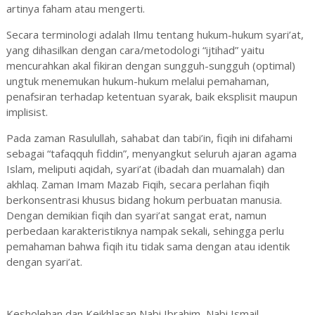
artinya faham atau mengerti.
Secara terminologi adalah Ilmu tentang hukum-hukum syari’at,
yang dihasilkan dengan cara/metodologi “ijtihad” yaitu
mencurahkan akal fikiran dengan sungguh-sungguh (optimal)
ungtuk menemukan hukum-hukum melalui pemahaman,
penafsiran terhadap ketentuan syarak, baik eksplisit maupun
implisist.
Pada zaman Rasulullah, sahabat dan tabi’in, fiqih ini difahami
sebagai “tafaqquh fiddin”, menyangkut seluruh ajaran agama
Islam, meliputi aqidah, syari’at (ibadah dan muamalah) dan
akhlaq. Zaman Imam Mazab Fiqih, secara perlahan fiqih
berkonsentrasi khusus bidang hokum perbuatan manusia.
Dengan demikian fiqih dan syari’at sangat erat, namun
perbedaan karakteristiknya nampak sekali, sehingga perlu
pemahaman bahwa fiqih itu tidak sama dengan atau identik
dengan syari’at.
Kesholehan dan Keikhlasan Nabi Ibrahim, Nabi Ismail