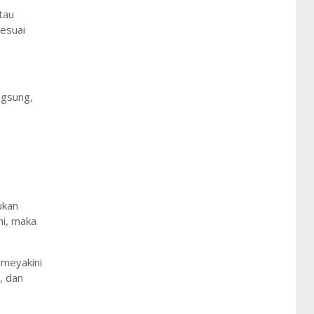
tau
sesuai
ngsung,
ukan
ni, maka
 meyakini
, dan