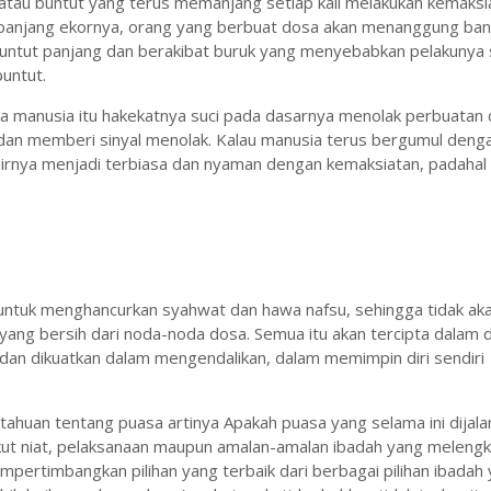
atau buntut yang terus memanjang setiap kali melakukan kemaksi
 panjang ekornya, orang yang berbuat dosa akan menanggung ba
buntut panjang dan berakibat buruk yang menyebabkan pelakunya s
buntut.
wa manusia itu hakekatnya suci pada dasarnya menolak perbuatan 
dan memberi sinyal menolak. Kalau manusia terus bergumul deng
hirnya menjadi terbiasa dan nyaman dengan kemaksiatan, padaha
untuk menghancurkan syahwat dan hawa nafsu, sehingga tidak ak
ang bersih dari noda-noda dosa. Semua itu akan tercipta dalam di
 dan dikuatkan dalam mengendalikan, dalam memimpin diri sendiri
tahuan tentang puasa artinya Apakah puasa yang selama ini dijala
ut niat, pelaksanaan maupun amalan-amalan ibadah yang melengk
mpertimbangkan pilihan yang terbaik dari berbagai pilihan ibadah