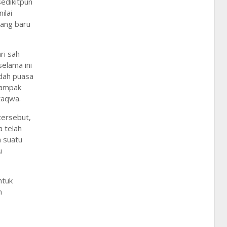
sedikitpun
ilai
yang baru
ari sah
selama ini
adah puasa
rdampak
rtaqwa.
tersebut,
a telah
 suatu
u
ntuk
n