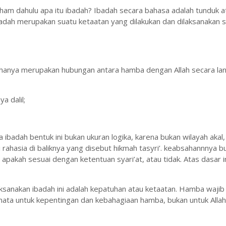
aham dahulu apa itu ibadah? Ibadah secara bahasa adalah tunduk a
ibadah merupakan suatu ketaatan yang dilakukan dan dilaksanakan 
anya merupakan hubungan antara hamba dengan Allah secara la
a dalil;
ya ibadah bentuk ini bukan ukuran logika, karena bukan wilayah akal,
rahasia di baliknya yang disebut hikmah tasyri’. keabsahannnya b
 apakah sesuai dengan ketentuan syari’at, atau tidak. Atas dasar i
ksanakan ibadah ini adalah kepatuhan atau ketaatan. Hamba wajib
ata untuk kepentingan dan kebahagiaan hamba, bukan untuk Allah