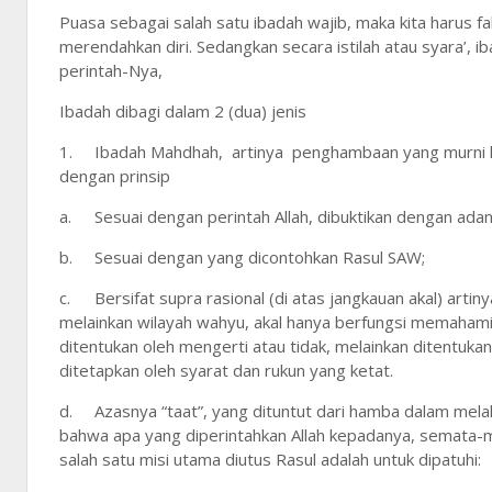
Puasa sebagai salah satu ibadah wajib, maka kita harus f
merendahkan diri. Sedangkan secara istilah atau syara’, 
perintah-Nya,
Ibadah dibagi dalam 2 (dua) jenis
1.
Ibadah Mahdhah, artinya penghambaan yang murni h
dengan prinsip
a.
Sesuai dengan perintah Allah, dibuktikan dengan adany
b.
Sesuai dengan yang dicontohkan Rasul SAW;
c.
Bersifat supra rasional (di atas jangkauan akal) artin
melainkan wilayah wahyu, akal hanya berfungsi memahami 
ditentukan oleh mengerti atau tidak, melainkan ditentukan
ditetapkan oleh syarat dan rukun yang ketat.
d.
Azasnya “taat”, yang dituntut dari hamba dalam mela
bahwa apa yang diperintahkan Allah kepadanya, semata-m
salah satu misi utama diutus Rasul adalah untuk dipatuhi: