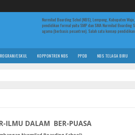
Nurmilad Boarding Schol (NBS), Lempong, Kabupaten Wajo,
pendidikan formal yaitu SMP dan SMA Nurmilad Boarding S
agama (berbasis pesantren). Salah satu konsep pendidikan 
ROGRAM/ESKUL
KOPPONTREN NBS
PPDB
NBS TELAGA BIRU
R-ILMU DALAM BER-PUASA
embangan Nurmilad Boarding School)