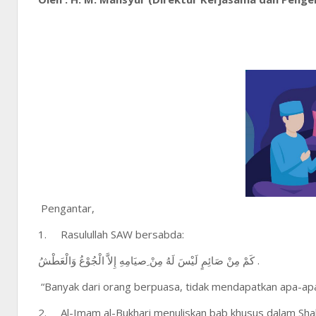
Pengantar,
1.
Rasulullah SAW bersabda:
كَمْ مِنْ صَائِمٍ لَيْسَ لَهُ مِنْ ِصيَامِهِ إِلاَّ الْجُوْعُ وَالْعَطْشُ .
“Banyak dari orang berpuasa, tidak mendapatkan apa-apa 
2.
Al-Imam al-Bukhari menuliskan bab khusus dalam Shahih