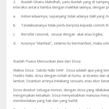
2.
Ibadah Ghairu Mahdhah, yaitu ibadah yang di sampi
interaksi antara hamba dengan makhluk lainnya, dengan pr
a.
Keberadaannya, sepanjang tidak adanya dalil yang m
b.
Tatalaksananya tidak perlu berpola kepada contoh Ra
c.
Bersifat rasional, sesuai dengan akal atau logika;
d.
Azasnya “Manfaat”, selama itu bermanfaat, maka sel
Ibadah Puasa Mensucikan Jiwa dari Dosa
Makna Dosa : Sabda Nabi SAW : Dosa adalah apa yang berge
Hadits Nabi, dosa dengan istilah al itsmu, al dzanbu dan
lambat. Dzanbun artinya belakang sesuatu atau ekor bina
Dosa disebut sebagai itsmun, dengan dosa yang dilaku
mengerjakan kebaikan. Dosa menyebabkan manusia menja
membedakan yang hak dan yang bathil.