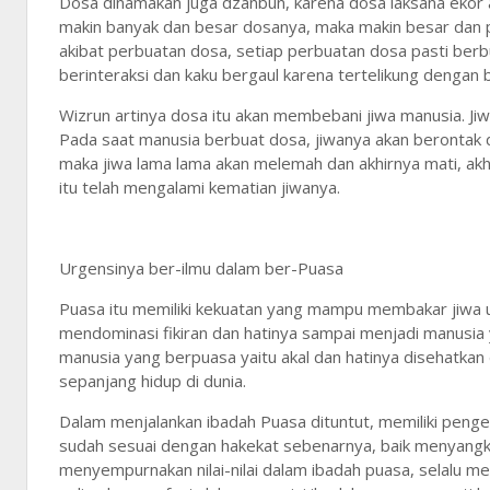
Dosa dinamakan juga dzanbun, karena dosa laksana ekor 
makin banyak dan besar dosanya, maka makin besar dan
akibat perbuatan dosa, setiap perbuatan dosa pasti ber
berinteraksi dan kaku bergaul karena tertelikung dengan 
Wizrun artinya dosa itu akan membebani jiwa manusia. Ji
Pada saat manusia berbuat dosa, jiwanya akan berontak 
maka jiwa lama lama akan melemah dan akhirnya mati, ak
itu telah mengalami kematian jiwanya.
Urgensinya ber-ilmu dalam ber-Puasa
Puasa itu memiliki kekuatan yang mampu membakar jiwa 
mendominasi fikiran dan hatinya sampai menjadi manusia y
manusia yang berpuasa yaitu akal dan hatinya disehatkan
sepanjang hidup di dunia.
Dalam menjalankan ibadah Puasa dituntut, memiliki penge
sudah sesuai dengan hakekat sebenarnya, baik menyangk
menyempurnakan nilai-nilai dalam ibadah puasa, selalu me