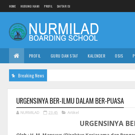
HOME
HUBUNGI KAMI
PROFIL
DAFTAR ISI
PROFIL
GURU DAN STAF
KALENDER
OSIS
P
Breaking News
URGENSINYA BER-ILMU DALAM BER-PUASA
NURMILAD
23.45
Artikel
URGENSINYA BE
Oleh : H. M. Mansyur (Direktur Kerjasama dan Peng