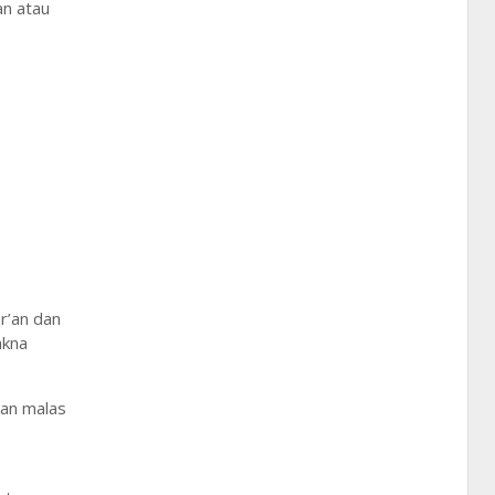
an atau
r’an dan
akna
an malas