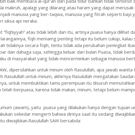
bih baik membaca al-qur’an dari pada tidur bahkan tidak terbesit 
lai makruh, apalagi yang dilarang atau haram yang dapat merusak n
njadi manusia yang ber-taqwa, manusia yang fitrah seperti bayi 
i siksa api neraka.
 “fiqhiyyah” atau tidak lebih dari itu, artinya puasa hanya dilihat d
 larangannya, fiqh memamg penting tetapi itu belum cukup, kalau 
 sah tidaknya secara fiqih, tentu tidak ada perubahan peningkat ib
apar dan dahaga saja, sehingga keluar dari bulan Puasa, tidak be
h laku di masyarakat yang tidak mencerminkan sebagai manusia be
W, dipersilahkan untuk minum oleh Rasulullah, apa jawab wanita 
h Rasulullah untuk minum, akhirnya Rasulullah mengatakan Saudar
anya, untuk membuktikan tamu perempuan itu disuruh memutahkan
iqh telah berpuasa, karena tidak makan, minum, tetapi belum mamp
 umum (awam), yaitu puasa yang dilakukan hanya dengan tujuan u
akukan sekedar mengerti bahwa dirinya saat itu sedang diwajibka
tu diwajibkan.Rasulullah SAW bersabda: