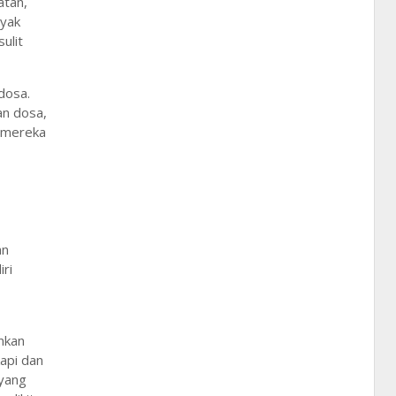
atan,
nyak
ulit
dosa.
an dosa,
l mereka
an
ri
nkan
api dan
 yang