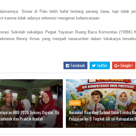
mannya. Siswa di Palu lebih hafal tentang perang Jawa, tapi tidak p
 ini karena tidak adanya referensi mengenai kebencanaan.
iterasi Sekolah sekaligus Pegiat
Yayasan Ruang Baca Komunitas (
YRBK) K
 Indonesia Benny Arnas yang menjadi narasumber dalam lokakarya tersebu
Facebook
Twitter
Google+
NEWS
lajaran NBS 2026 Sukses Digelar, Uji
Nurmilad Boarding School Gelar Lomba M
ademik dan Praktik Ibadah
Pelajaran ke-5 Tingkat SD se-Kabupaten 