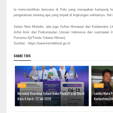
Ia mencontohkan bencana di Palu yang merupakan kampung hala
pengetahuan tentang apa yang terjadi di lingkungan sekitarnya. Hal
Selain Neni Muhidin, ada juga Sofian Munawar dari Kolaborator L
Ariful Amir dari Perkumpulan Literasi Indonesia dan sastrawan
Purnomo Aji/Trisda Yuliana Hilman).
Sumber : https://www.kemdikbud.go.id
SHARE THIS
INFO
NEWS
Nurmilad Boarding School Buka Pendaftaran Murid
Lomba Mata Pe
Baru 6 April–12 Juli 2026
Kompetensi Ak