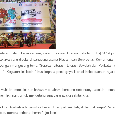
aran dalam kebencanaan, dalam Festival Literasi Sekolah (FLS) 2019 ju
kakarya yang digelar di panggung utama Plaza Insan Berprestasi Kementerian
Dengan mengusung tema “Gerakan Literasi: Literasi Sekolah dan Pelibatan 
. Kegiatan ini lebih fokus kepada pentingnya literasi kebencanaan agar
i Muhidin, menjelaskan bahwa memahami bencana sebenarnya adalah memah
memiliki spirit untuk mengetahui apa yang ada di sekitar kita.
kita. Apakah ada peristwa besar di tempat sekolah, di tempat kerja? Pertan
aru mereka terheran-heran,” ujar Neni.