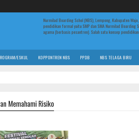
Nurmilad Boarding Schol (NBS), Lempong, Kabupaten Wajo,
pendidikan formal yaitu SMP dan SMA Nurmilad Boarding S
agama (berbasis pesantren). Salah satu konsep pendidikan 
ROGRAM/ESKUL
KOPPONTREN NBS
PPDB
NBS TELAGA BIRU
ran Memahami Risiko