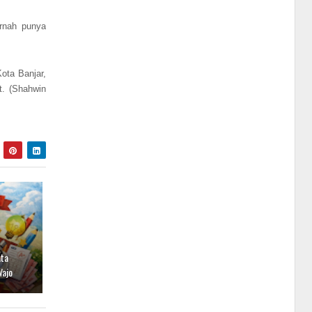
ernah punya
ota Banjar,
t. (Shahwin
ata
Wajo