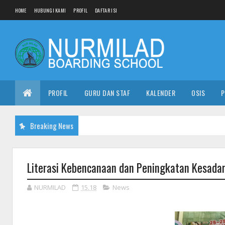
HOME
HUBUNGI KAMI
PROFIL
DAFTAR ISI
PROFIL
GURU DAN STAF
KALENDER
OSIS
P
Breaking News
Literasi Kebencanaan dan Peningkatan Kesada
NURMILAD
15.18
News