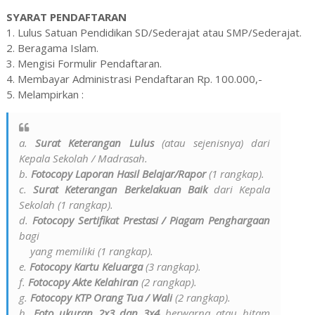
SYARAT PENDAFTARAN
1. Lulus Satuan Pendidikan SD/Sederajat atau SMP/Sederajat.
2. Beragama Islam.
3. Mengisi Formulir Pendaftaran.
4. Membayar Administrasi Pendaftaran Rp. 100.000,-
5. Melampirkan :
a.
Surat Keterangan Lulus
(atau sejenisnya) dari
Kepala Sekolah / Madrasah.
b.
Fotocopy Laporan Hasil Belajar/Rapor
(1 rangkap).
c.
Surat Keterangan Berkelakuan Baik
dari Kepala
Sekolah (1 rangkap).
d.
Fotocopy Sertifikat Prestasi / Piagam Penghargaan
bagi
yang memiliki (1 rangkap).
e.
Fotocopy Kartu Keluarga
(3 rangkap).
f.
Fotocopy Akte Kelahiran
(2 rangkap).
g.
Fotocopy KTP Orang Tua / Wali
(2 rangkap).
h.
Foto ukuran 2x3 dan 3x4
berwarna atau hitam