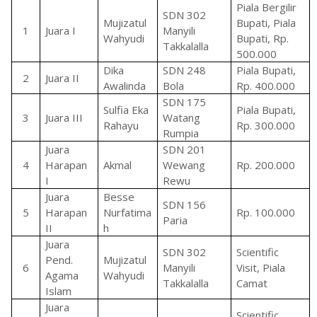
Piala Bergilir
SDN 302
Mujizatul
Bupati, Piala
1
Juara I
Manyili
Wahyudi
Bupati, Rp.
Takkalalla
500.000
Dika
SDN 248
Piala Bupati,
2
Juara II
Awalinda
Bola
Rp. 400.000
SDN 175
Sulfia Eka
Piala Bupati,
3
Juara III
Watang
Rahayu
Rp. 300.000
Rumpia
Juara
SDN 201
4
Harapan
Akmal
Wewang
Rp. 200.000
I
Rewu
Juara
Besse
SDN 156
5
Harapan
Nurfatima
Rp. 100.000
Paria
II
h
Juara
SDN 302
Scientific
Pend.
Mujizatul
6
Manyili
Visit, Piala
Agama
Wahyudi
Takkalalla
Camat
Islam
Juara
Scientific