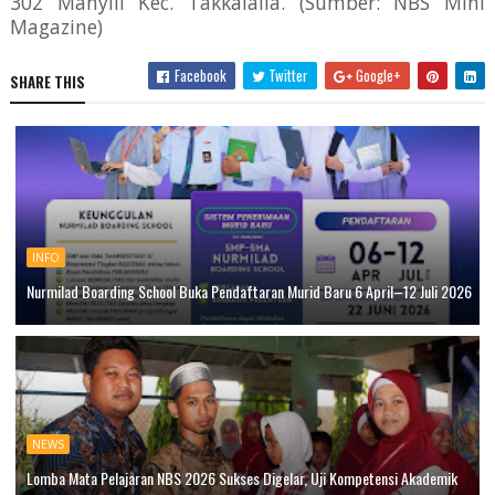
302 Manyili Kec. Takkalalla. (Sumber: NBS Mini
Magazine)
Facebook
Twitter
Google+
SHARE THIS
INFO
Nurmilad Boarding School Buka Pendaftaran Murid Baru 6 April–12 Juli 2026
NEWS
Lomba Mata Pelajaran NBS 2026 Sukses Digelar, Uji Kompetensi Akademik