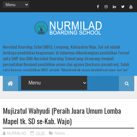
Nurmilad Boarding Schol (NBS), Lempong, Kabupaten Wajo, Sul-sel adalah
lembaga pendidikan keagamaan, di dalamnya dikembangkan pendidikan formal
yaitu SMP dan SMA Nurmilad Boarding School yang dirancang menjadi
percontohan Nasional pendidikan umum dan agama (berbasis pesantren). Salah
satu konsep pendidikan NBS adalah "Membentuk insan intelektual yang qur'ani".
Mujizatul Wahyudi (Peraih Juara Umum Lomba
Mapel tk. SD se-Kab. Wajo)
NURMILAD
16.05
News