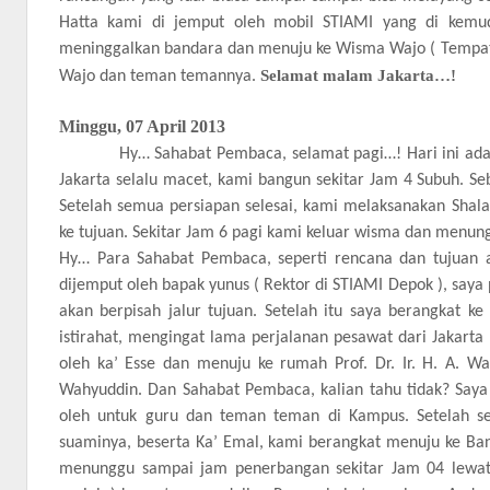
Hatta kami di jemput oleh mobil STIAMI yang di kemu
meninggalkan bandara dan menuju ke Wisma Wajo ( Tempat Ti
Selamat malam Jakarta…!
Wajo dan teman temannya.
Minggu, 07 April 2013
Hy… Sahabat Pembaca, selamat pagi…! Hari ini adalah 
Jakarta selalu macet, kami bangun sekitar Jam 4 Subuh. Se
Setelah semua persiapan selesai, kami melaksanakan Shal
ke tujuan. Sekitar Jam 6 pagi kami keluar wisma dan menu
Hy… Para Sahabat Pembaca, seperti rencana dan tujuan a
dijemput oleh bapak yunus ( Rektor di STIAMI Depok ), say
akan berpisah jalur tujuan. Setelah itu saya berangkat
istirahat, mengingat lama perjalanan pesawat dari Jakarta 
oleh ka’ Esse dan menuju ke rumah Prof. Dr. Ir. H. A.
Wahyuddin. Dan Sahabat Pembaca, kalian tahu tidak? Saya 
oleh untuk guru dan teman teman di Kampus. Setelah se
suaminya, beserta Ka’ Emal, kami berangkat menuju ke Band
menunggu sampai jam penerbangan sekitar Jam 04 lewat