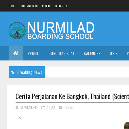
HOME
HUBUNGI KAMI
PROFIL
DAFTAR ISI
PROFIL
GURU DAN STAF
KALENDER
OSIS
P
Breaking News
Cerita Perjalanan Ke Bangkok, Thailand (Scienti
NURMILAD
06.22
Artikel
-->