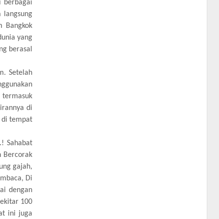
i berbagai
a langsung
m Bangkok
dunia yang
ng berasal
. Setelah
enggunakan
, termasuk
irannya di
 di tempat
.! Sahabat
n Bercorak
ung gajah,
embaca, Di
ai dengan
ekitar 100
t ini juga