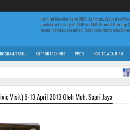
Nurmilad Boarding Schol (NBS), Lempong, Kabupaten Wajo,
pendidikan formal yaitu SMP dan SMA Nurmilad Boarding S
agama (berbasis pesantren). Salah satu konsep pendidikan 
ROGRAM/ESKUL
KOPPONTREN NBS
PPDB
NBS TELAGA BIRU
INF
vic Visit) 6-13 April 2013 Oleh Muh. Sapri Jaya