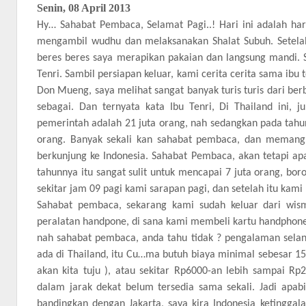
Senin, 08 April 2013
Hy… Sahabat Pembaca, Selamat Pagi..! Hari ini adalah har
mengambil wudhu dan melaksanakan Shalat Subuh. Setelah 
beres beres saya merapikan pakaian dan langsung mandi. Se
Tenri. Sambil persiapan keluar, kami cerita cerita sama ibu
Don Mueng, saya melihat sangat banyak turis turis dari berb
sebagai. Dan ternyata kata Ibu Tenri, Di Thailand ini, 
pemerintah adalah 21 juta orang, nah sedangkan pada tahun 
orang. Banyak sekali kan sahabat pembaca, dan memang
berkunjung ke Indonesia. Sahabat Pembaca, akan tetapi apa
tahunnya itu sangat sulit untuk mencapai 7 juta orang, boro 
sekitar jam 09 pagi kami sarapan pagi, dan setelah itu kami k
Sahabat pembaca, sekarang kami sudah keluar dari wism
peralatan handpone, di sana kami membeli kartu handphone T
nah sahabat pembaca, anda tahu tidak ? pengalaman selanju
ada di Thailand, itu Cu…ma butuh biaya minimal sebesar 1
akan kita tuju ), atau sekitar Rp6000-an lebih sampai Rp
dalam jarak dekat belum tersedia sama sekali. Jadi apabila
bandingkan dengan Jakarta, saya kira Indonesia ketinggal