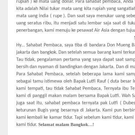
rupiah ) ke mata uang dollar. Para sahabat pembaca, Anda 
kita adalah Nilai tukar mata uang kita rupiah yang sangatl
mata uang india ( rupe ). Dan saat saya menukar uang sebe
uang seratus ribu, itu menjadi satu lembar saja saat di tuk
penerbangan, kami menuju ke pesawat Air Asia dengan tuju
Hy… Sahabat Pembaca, saya tiba di bandara Don Mueng Ban
jakarta dan bangkok. Dan setelah semua barang kami terk
Tau tidak, pengalaman pertama yang saya dapat saat sampa
bersih dan nyaman di bandingkan dengan Jakarta. Dan di ma
Para Sahabat Pembaca, setelah beberapa lama kami samp
sebagai tamu istimewa oleh Bapak Lutfi Rauf ( duta besar I
kami tempati, tau tidak Sahabat Pembaca, Ternyata ibu Ten
kami di panggil makan malam bersama Bapak Lutfi. Wah Sa
juga saat itu, sahabat pembaca ternyata pak Lutfi ( Dubes
keturunan Bugis yang besarnya di Jakarta. Kami pun berbi
kami kembali ke kamar tidur. Tapi sebelum kami tidur, kami b
Selamat malam Bangkok…!
kami tidur.