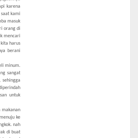
api karena
 saat kami
omba masuk
i orang di
uk mencari
kita harus
nya berani
eli minum.
ng sangat
 sehingga
diperindah
osan untuk
n makanan
 menuju ke
ngkok. nah
ak di buat