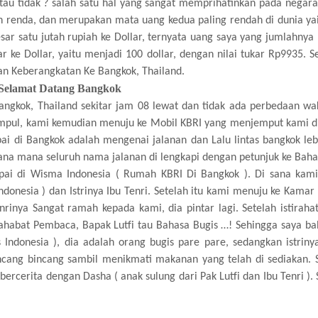
tau tidak ? salah satu hal yang sangat memprihatinkan pada negara
ah renda, dan merupakan mata uang kedua paling rendah di dunia yai
sar satu jutah rupiah ke Dollar, ternyata uang saya yang jumlahnya
ar ke Dollar, yaitu menjadi 100 dollar, dengan nilai tukar Rp9935. 
an Keberangkatan Ke Bangkok, Thailand.
Selamat Datang Bangkok
gkok, Thailand sekitar jam 08 lewat dan tidak ada perbedaan wa
umpul, kami kemudian menuju ke Mobil KBRI yang menjemput kami d
i di Bangkok adalah mengenai jalanan dan Lalu lintas bangkok lebi
na mana seluruh nama jalanan di lengkapi dengan petunjuk ke Bahas
ai di Wisma Indonesia ( Rumah KBRI Di Bangkok ). Di sana kami
ndonesia ) dan Istrinya Ibu Tenri. Setelah itu kami menuju ke Kamar
rinya Sangat ramah kepada kami, dia pintar lagi. Setelah istirahat
habat Pembaca, Bapak Lutfi tau Bahasa Bugis …! Sehingga saya ba
 Indonesia ), dia adalah orang bugis pare pare, sedangkan istrinya
ncang bincang sambil menikmati makanan yang telah di sediakan. S
ercerita dengan Dasha ( anak sulung dari Pak Lutfi dan Ibu Tenri ). 