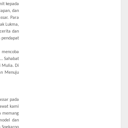
mit kepada
iapan, dan
ssar. Para
Pak Lukma,
cerita dan
n pendapat
ya mencoba
y… Sahabat
 Mulia. Di
an Menuju
assar pada
sawat kami
sia memang
model dan
a Soekarno