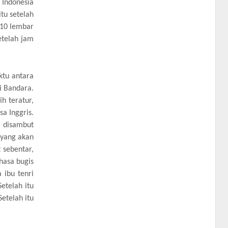
 Indonesia
tu setelah
 10 lembar
Setelah jam
ktu antara
i Bandara.
h teratur,
a Inggris.
 disambut
 yang akan
 sebentar,
hasa bugis
 ibu tenri
etelah itu
Setelah itu