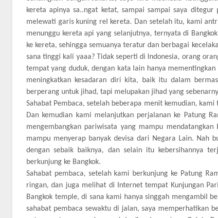
kereta apinya sa..ngat ketat, sampai sampai saya ditegur p
melewati garis kuning rel kereta. Dan setelah itu, kami an
menunggu kereta api yang selanjutnya, ternyata di Bangkok
ke kereta, sehingga semuanya teratur dan berbagai kecelaka
sana tinggi kali yaaa? Tidak seperti di Indonesia, orang o
tempat yang duduk, dengan kata lain hanya mementingkan k
meningkatkan kesadaran diri kita, baik itu dalam berm
berperang untuk jihad, tapi melupakan jihad yang sebenarn
Sahabat Pembaca, setelah beberapa menit kemudian, kami ti
Dan kemudian kami melanjutkan perjalanan ke Patung Ra
mengembangkan pariwisata yang mampu mendatangkan ber
mampu menyerap banyak devisa dari Negara Lain. Nah buk
dengan sebaik baiknya, dan selain itu kebersihannya te
berkunjung ke Bangkok.
Sahabat pembaca, setelah kami berkunjung ke Patung R
ringan, dan juga melihat di Internet tempat Kunjungan Pari
Bangkok temple, di sana kami hanya singgah mengambil beb
sahabat pembaca sewaktu di jalan, saya memperhatikan be