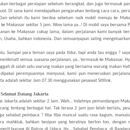
kukan berbagai persiapan sebelum berangkat, dan juga termasuk pa
ool. Di sana kami mendapatkan pengarahan tentang cara cara, pers
 Dan setelah itu kami berdoa sebelum naik mobil menuju ke Maka
ke Makassar sekitar 5 jam. Wow lama ya..! Di mobil saya bersama 
jalanan ke Makassar cukup lama, dalam perjalanan kami banyak ber
man, Usaha, bahkan indonesia. Dan semuanyapun saling mengeluarka
lu. Sampai para teman saya pada tidur, tapi anda tau engga ? sa
 menikmati semua suasana perjalanan, ya.. termasuk ke Makassar. H
nggah di salah satu warung makan yang bernama warung makan Hati
g dipakai perempuannya menyusul, kami pun meneruskan perjalan
a adalah sekitar Jam 07.30 menggunakan pesawat Sitilink.
Selamat Datang Jakarta
e Jakarta adalah sekitar 2 Jam. Wah... Indahnya pemandangan Mak
ang tentang berbagai hal. Tak terasa 2 jam pun telah berlalu, pe
gga sahabat pembaca ? tiba tiba muncul suatu rasa kagum, manu
ara mahkluk, bahkan besipun yang beratnya berton ton, dengan 
eperti burung Al Batros di Udara. Hy… Sahabat Pembaca, di Bandar