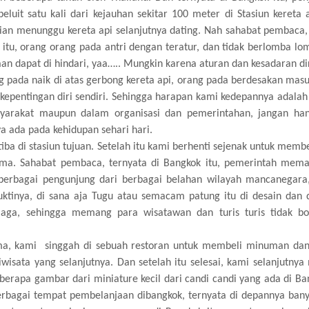
eluit satu kali dari kejauhan sekitar 100 meter di Stasiun kereta 
trian menunggu kereta api selanjutnya dating. Nah sahabat pembaca,
 itu, orang orang pada antri dengan teratur, dan tidak berlomba l
an dapat di hindari, yaa….. Mungkin karena aturan dan kesadaran dir
rang pada naik di atas gerbong kereta api, orang pada berdesakan mas
epentingan diri sendiri. Sehingga harapan kami kedepannya adalah 
asyarakat maupun dalam organisasi dan pemerintahan, jangan ha
ya ada pada kehidupan sehari hari.
ba di stasiun tujuan. Setelah itu kami berhenti sejenak untuk memb
ma. Sahabat pembaca, ternyata di Bangkok itu, pemerintah mema
bagai pengunjung dari berbagai belahan wilayah mancanegara,
tinya, di sana aja Tugu atau semacam patung itu di desain dan 
rjaga, sehingga memang para wisatawan dan turis turis tidak b
ama, kami singgah di sebuah restoran untuk membeli minuman da
wisata yang selanjutnya. Dan setelah itu selesai, kami selanjutnya
erapa gambar dari miniature kecil dari candi candi yang ada di Ba
rbagai tempat pembelanjaan dibangkok, ternyata di depannya bany