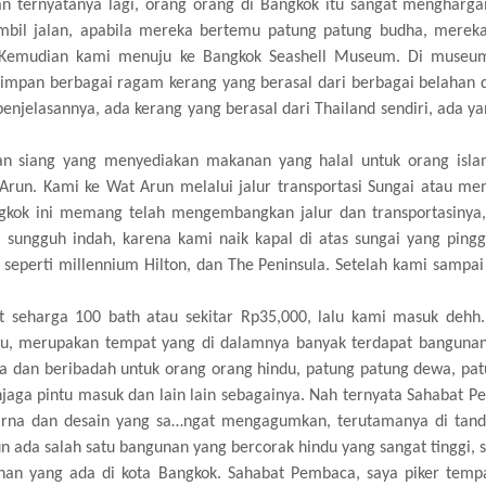
 ternyatanya lagi, orang orang di Bangkok itu sangat mengharga
mbil jalan, apabila mereka bertemu patung patung budha, merek
 Kemudian kami menuju ke Bangkok Seashell Museum. Di museu
mpan berbagai ragam kerang yang berasal dari berbagai belahan 
njelasannya, ada kerang yang berasal dari Thailand sendiri, ada ya
n siang yang menyediakan makanan yang halal untuk orang islam
 Arun. Kami ke Wat Arun melalui jalur transportasi Sungai atau m
ngkok ini memang telah mengembangkan jalur dan transportasinya
 sungguh indah, karena kami naik kapal di atas sungai yang pingg
seperti millennium Hilton, dan The Peninsula. Setelah kami sampai
seharga 100 bath atau sekitar Rp35,000, lalu kami masuk dehh.
itu, merupakan tempat yang di dalamnya banyak terdapat banguna
a dan beribadah untuk orang orang hindu, patung patung dewa, pat
jaga pintu masuk dan lain lain sebagainya. Nah ternyata Sahabat P
arna dan desain yang sa…ngat mengagumkan, terutamanya di tand
ada salah satu bangunan yang bercorak hindu yang sangat tinggi, s
ahan yang ada di kota Bangkok. Sahabat Pembaca, saya piker tempa