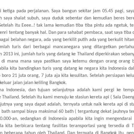
i ketiga pada perjalanan. Saya bangun sekitar jam 05.45 pagi, say
saya shalat subuh, saya duduk sebentar dan kemudian beres bere
telah itu Eeee..! tak lama kemudian tiba tiba pintu ada ngetuk, te
 tenri tentang banyak hal. Dan para sahabat pembaca, saat saya tiba
agai belahan negara, ada yang berkilit putih ada yang berkulit hita
jumlah turis dari berbagai mancanegara yang ditargetkan pertah
2013 ini, jumlah turis yang datang ke Thailand diperkirakan sebany
 di mana mana saya pastikan saya ketemu dengan orang orang b
bila kita bandingkan turis yang datang ke negara kita Indonesia da
boro 21 juta orang, 7 juta aja kita kesulitan. Setelah persiapan kelu
eluar jalan jalan keliling Bangkok.
a Indonesia, dan tujuan selanjutnya adalah kami pergi ke temp
hailand. Setelah itu kami menuju ke stasiun kereta api ( Sala Daeng 
tnya yang saya dapat adalah, ternyata untuk naik kereta api di st
5 bath sampai biaya maksimal 60 bath ( tergantung dekat jauhnya t
20.000-an, sedangkan di Indonesia apabila kita ingin mengendarai 
 kita berbicara tentang fasilitas teransportasi yang tersedia di T
an beberapa tahun oleh Thailand. Dan ternyata di Bangkok itu, pe