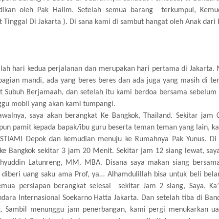
dikan oleh Pak Halim. Setelah semua barang terkumpul, Kemu
nggal Di Jakarta ). Di sana kami di sambut hangat oleh Anak dari 
hari kedua perjalanan dan merupakan hari pertama di Jakarta. 
bagian mandi, ada yang beres beres dan ada juga yang masih di tem
at Subuh Berjamaah, dan setelah itu kami berdoa bersama sebelum
nggu mobil yang akan kami tumpangi.
walnya, saya akan berangkat Ke Bangkok, Thailand. Sekitar jam 
a pun pamit kepada bapak/ibu guru beserta teman teman yang lain, k
 ke STIAMI Depok dan kemudian menuju ke Rumahnya Pak Yunus. Di
ke Bangkok sekitar 3 jam 20 Menit. Sekitar jam 12 siang lewat, say
 Wahyuddin Latunreng, MM. MBA. Disana saya makan siang bersam
diberi uang saku ama Prof, ya… Alhamdulillah bisa untuk beli bela
mua persiapan berangkat selesai sekitar Jam 2 siang, Saya, Ka
ara Internasional Soekarno Hatta Jakarta. Dan setelah tiba di Ban
. Sambil menunggu jam penerbangan, kami pergi menukarkan ua