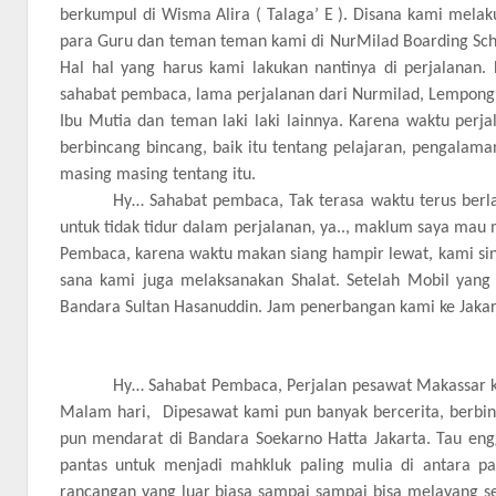
berkumpul di Wisma Alira ( Talaga’ E ). Disana kami mela
para Guru dan teman teman kami di NurMilad Boarding Sch
Hal hal yang harus kami lakukan nantinya di perjalanan.
sahabat pembaca, lama perjalanan dari Nurmilad, Lempong 
Ibu Mutia dan teman laki laki lainnya. Karena waktu per
berbincang bincang, baik itu tentang pelajaran, pengala
masing masing tentang itu.
Hy… Sahabat pembaca, Tak terasa waktu terus berla
untuk tidak tidur dalam perjalanan, ya.., maklum saya mau
Pembaca, karena waktu makan siang hampir lewat, kami si
sana kami juga melaksanakan Shalat. Setelah Mobil yan
Bandara Sultan Hasanuddin. Jam penerbangan kami ke Jakart
Hy… Sahabat Pembaca, Perjalan pesawat Makassar k
Malam hari, Dipesawat kami pun banyak bercerita, berbinc
pun mendarat di Bandara Soekarno Hatta Jakarta. Tau en
pantas untuk menjadi mahkluk paling mulia di antara p
rancangan yang luar biasa sampai sampai bisa melayang s