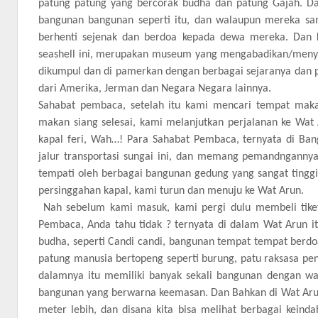
patung patung yang bercorak budha dan patung Gajah. Dan
bangunan bangunan seperti itu, dan walaupun mereka sa
berhenti sejenak dan berdoa kepada dewa mereka. Dan
seashell ini, merupakan museum yang mengabadikan/menyi
dikumpul dan di pamerkan dengan berbagai sejaranya dan pe
dari Amerika, Jerman dan Negara Negara lainnya.
Sahabat pembaca, setelah itu kami mencari tempat maka
makan siang selesai, kami melanjutkan perjalanan ke Wat
kapal feri, Wah…! Para Sahabat Pembaca, ternyata di Ba
jalur transportasi sungai ini, dan memang pemandngannya
tempati oleh berbagai bangunan gedung yang sangat tinggi 
persinggahan kapal, kami turun dan menuju ke Wat Arun.
Nah sebelum kami masuk, kami pergi dulu membeli tiket 
Pembaca, Anda tahu tidak ? ternyata di dalam Wat Arun 
budha, seperti Candi candi, bangunan tempat tempat berdo
patung manusia bertopeng seperti burung, patu raksasa pen
dalamnya itu memiliki banyak sekali bangunan dengan w
bangunan yang berwarna keemasan. Dan Bahkan di Wat Arun 
meter lebih, dan disana kita bisa melihat berbagai keind