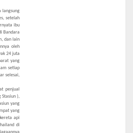
a langsung
s, setelah
rnyata ibu
 di Bandara
m, dan lain
unnya oleh
ak 24 juta
arat yang
lam setiap
ar selesai,
at penjual
Stasiun ),
asiun yang
empat yang
kereta api
hailand di
njagaannya