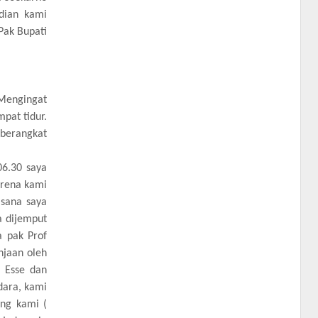
dian kami
Pak Bupati
Mengingat
pat tidur.
 berangkat
06.30 saya
arena kami
 sana saya
a dijemput
a pak Prof
njaan oleh
’ Esse dan
dara, kami
ng kami (