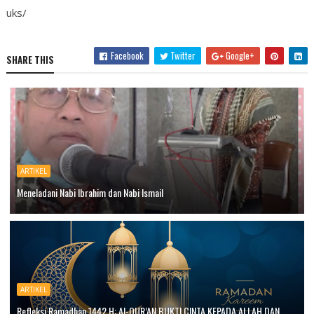
uks/
Facebook
Twitter
Google+
SHARE THIS
ARTIKEL
Meneladani Nabi Ibrahim dan Nabi Ismail
ARTIKEL
Refleksi Ramadhan 1442 H: Al-QUR’AN BUKTI CINTA KEPADA ALLAH DAN